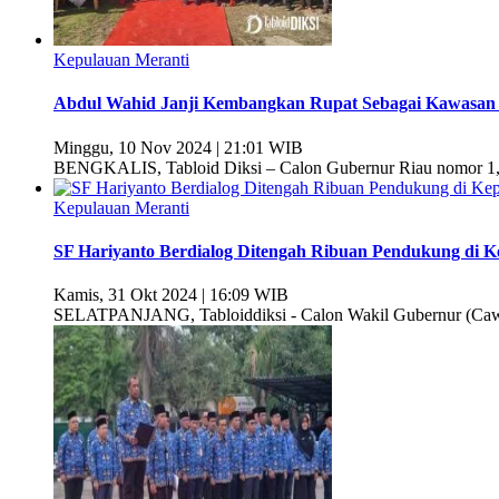
Kepulauan Meranti
Abdul Wahid Janji Kembangkan Rupat Sebagai Kawasan 
Minggu, 10 Nov 2024 | 21:01 WIB
BENGKALIS, Tabloid Diksi – Calon Gubernur Riau nomor 1, 
Kepulauan Meranti
SF Hariyanto Berdialog Ditengah Ribuan Pendukung di 
Kamis, 31 Okt 2024 | 16:09 WIB
SELATPANJANG, Tabloiddiksi - Calon Wakil Gubernur (Cawag