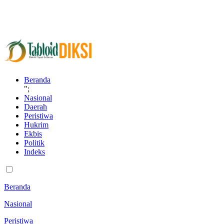
Beranda
";
Nasional
Daerah
Peristiwa
Hukrim
Ekbis
Politik
Indeks
Beranda
Nasional
Peristiwa