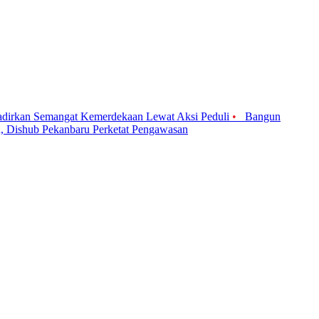
adirkan Semangat Kemerdekaan Lewat Aksi Peduli
•
Bangun
n, Dishub Pekanbaru Perketat Pengawasan