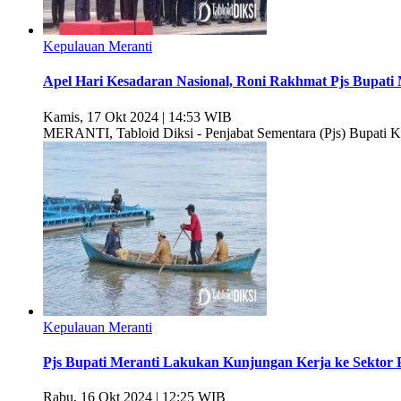
Kepulauan Meranti
Apel Hari Kesadaran Nasional, Roni Rakhmat Pjs Bupati
Kamis, 17 Okt 2024 | 14:53 WIB
MERANTI, Tabloid Diksi - Penjabat Sementara (Pjs) Bupati K
Kepulauan Meranti
Pjs Bupati Meranti Lakukan Kunjungan Kerja ke Sektor 
Rabu, 16 Okt 2024 | 12:25 WIB