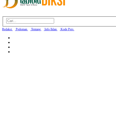
Redaksi
Pedoman
Tentang
Info Iklan
Kode Pers