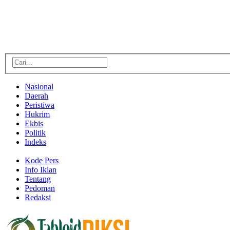
Nasional
Daerah
Peristiwa
Hukrim
Ekbis
Politik
Indeks
Kode Pers
Info Iklan
Tentang
Pedoman
Redaksi