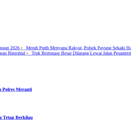
angan 2026
•
Merah Putih Menyapa Rakyat, Polsek Payung Sekaki H
ngan Binrohtal
•
Truk Bertonase Besar Dilarang Lewat Jalan Pesantre
 Polres Meranti
g Tetap Berkilau