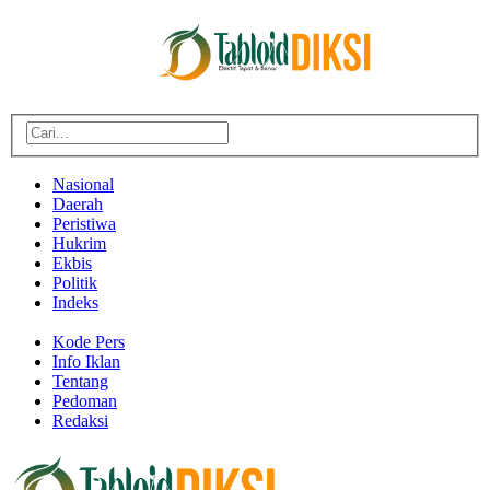
Nasional
Daerah
Peristiwa
Hukrim
Ekbis
Politik
Indeks
Kode Pers
Info Iklan
Tentang
Pedoman
Redaksi