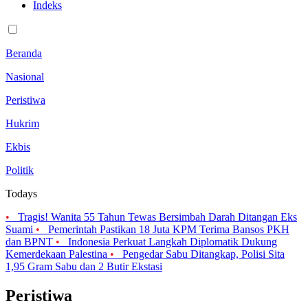
Indeks
Beranda
Nasional
Peristiwa
Hukrim
Ekbis
Politik
Todays
•
Tragis! Wanita 55 Tahun Tewas Bersimbah Darah Ditangan Eks
Suami
•
Pemerintah Pastikan 18 Juta KPM Terima Bansos PKH
dan BPNT
•
Indonesia Perkuat Langkah Diplomatik Dukung
Kemerdekaan Palestina
•
Pengedar Sabu Ditangkap, Polisi Sita
1,95 Gram Sabu dan 2 Butir Ekstasi
Peristiwa