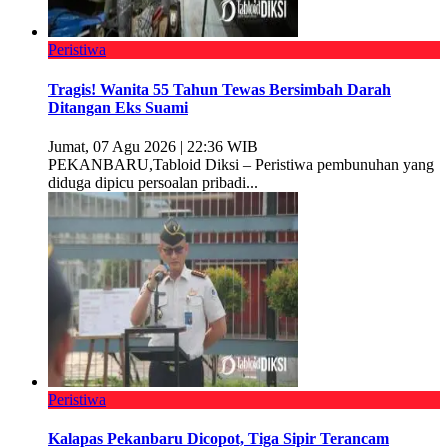
Peristiwa
Tragis! Wanita 55 Tahun Tewas Bersimbah Darah
Ditangan Eks Suami
Jumat, 07 Agu 2026 | 22:36 WIB
PEKANBARU,Tabloid Diksi – Peristiwa pembunuhan yang
diduga dipicu persoalan pribadi...
Peristiwa
Kalapas Pekanbaru Dicopot, Tiga Sipir Terancam