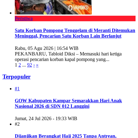
Peristiwa
Satu Korban Pompong Tenggelam di Meranti Ditemukan
Meninggal, Pencarian Satu Korban Lain Berlanjut
Rabu, 05 Agu 2026 | 16:54 WIB
PEKANBARU, Tabloid Diksi – Memasuki hari ketiga
operasi pencarian korban kapal pompong yang...
1
2
...
92
›
»
Terpopuler
#1
GOW Kabupaten Kampar Semarakkan Hari Anak
Nasional 2026 di SDN 012 Langgini
Jumat, 24 Jul 2026 - 19:33 WIB
#2
Dijanjikan Berangkat Haji 2025 Tanpa Antrean,