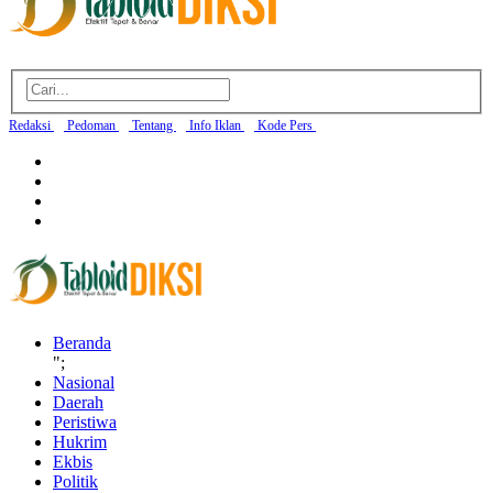
Redaksi
Pedoman
Tentang
Info Iklan
Kode Pers
Beranda
";
Nasional
Daerah
Peristiwa
Hukrim
Ekbis
Politik