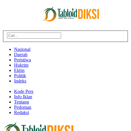
Nasional
Daerah
Peristiwa
Hukrim
Ekbis
Politik
Indeks
Kode Pers
Info Iklan
Tentang
Pedoman
Redaksi