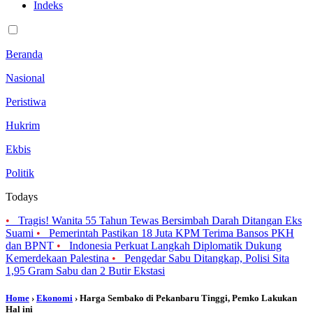
Indeks
Beranda
Nasional
Peristiwa
Hukrim
Ekbis
Politik
Todays
•
Tragis! Wanita 55 Tahun Tewas Bersimbah Darah Ditangan Eks
Suami
•
Pemerintah Pastikan 18 Juta KPM Terima Bansos PKH
dan BPNT
•
Indonesia Perkuat Langkah Diplomatik Dukung
Kemerdekaan Palestina
•
Pengedar Sabu Ditangkap, Polisi Sita
1,95 Gram Sabu dan 2 Butir Ekstasi
Home
›
Ekonomi
› Harga Sembako di Pekanbaru Tinggi, Pemko Lakukan
Hal ini