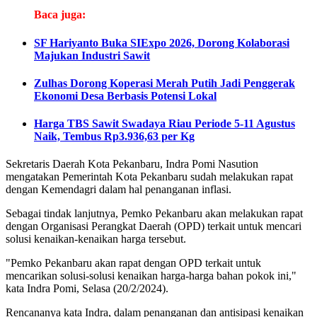
Baca juga:
SF Hariyanto Buka SIExpo 2026, Dorong Kolaborasi
Majukan Industri Sawit
Zulhas Dorong Koperasi Merah Putih Jadi Penggerak
Ekonomi Desa Berbasis Potensi Lokal
Harga TBS Sawit Swadaya Riau Periode 5-11 Agustus
Naik, Tembus Rp3.936,63 per Kg
Sekretaris Daerah Kota Pekanbaru, Indra Pomi Nasution
mengatakan Pemerintah Kota Pekanbaru sudah melakukan rapat
dengan Kemendagri dalam hal penanganan inflasi.
Sebagai tindak lanjutnya, Pemko Pekanbaru akan melakukan rapat
dengan Organisasi Perangkat Daerah (OPD) terkait untuk mencari
solusi kenaikan-kenaikan harga tersebut.
"Pemko Pekanbaru akan rapat dengan OPD terkait untuk
mencarikan solusi-solusi kenaikan harga-harga bahan pokok ini,"
kata Indra Pomi, Selasa (20/2/2024).
Rencananya kata Indra, dalam penanganan dan antisipasi kenaikan