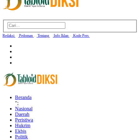
Redaksi
Pedoman
Tentang
Info Iklan
Kode Pers
Beranda
";
Nasional
Daerah
Peristiwa
Hukrim
Ekbis
Politik