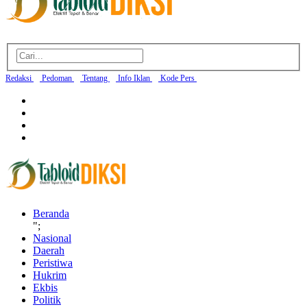
Redaksi
Pedoman
Tentang
Info Iklan
Kode Pers
Beranda
";
Nasional
Daerah
Peristiwa
Hukrim
Ekbis
Politik