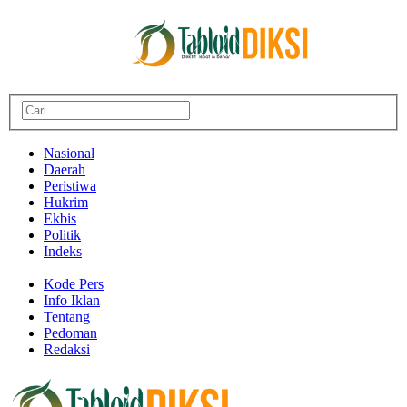
Nasional
Daerah
Peristiwa
Hukrim
Ekbis
Politik
Indeks
Kode Pers
Info Iklan
Tentang
Pedoman
Redaksi