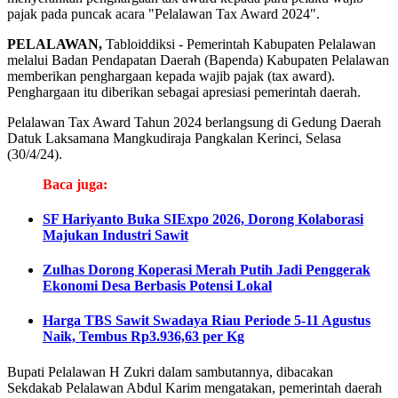
pajak pada puncak acara "Pelalawan Tax Award 2024".
PELALAWAN,
Tabloiddiksi - Pemerintah Kabupaten Pelalawan
melalui Badan Pendapatan Daerah (Bapenda) Kabupaten Pelalawan
memberikan penghargaan kepada wajib pajak (tax award).
Penghargaan itu diberikan sebagai apresiasi pemerintah daerah.
Pelalawan Tax Award Tahun 2024 berlangsung di Gedung Daerah
Datuk Laksamana Mangkudiraja Pangkalan Kerinci, Selasa
(30/4/24).
Baca juga:
SF Hariyanto Buka SIExpo 2026, Dorong Kolaborasi
Majukan Industri Sawit
Zulhas Dorong Koperasi Merah Putih Jadi Penggerak
Ekonomi Desa Berbasis Potensi Lokal
Harga TBS Sawit Swadaya Riau Periode 5-11 Agustus
Naik, Tembus Rp3.936,63 per Kg
Bupati Pelalawan H Zukri dalam sambutannya, dibacakan
Sekdakab Pelalawan Abdul Karim mengatakan, pemerintah daerah