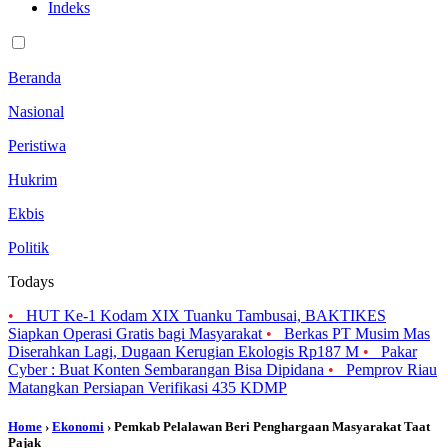
Indeks
Beranda
Nasional
Peristiwa
Hukrim
Ekbis
Politik
Todays
•
HUT Ke-1 Kodam XIX Tuanku Tambusai, BAKTIKES
Siapkan Operasi Gratis bagi Masyarakat
•
Berkas PT Musim Mas
Diserahkan Lagi, Dugaan Kerugian Ekologis Rp187 M
•
Pakar
Cyber : Buat Konten Sembarangan Bisa Dipidana
•
Pemprov Riau
Matangkan Persiapan Verifikasi 435 KDMP
Home
›
Ekonomi
› Pemkab Pelalawan Beri Penghargaan Masyarakat Taat
Pajak