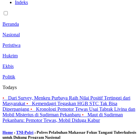
Indeks
Beranda
Nasional
Peristiwa
Hukrim
Ekbis
Politik
Todays
•
Dari Survey, Menkeu Purbaya Raih Nilai Positif Tertinggi dari
Masyarakat
•
Kemendagri Tegaskan HGB STC Tak Bisa
Diperpanjang
•
Kronologi Pemotor Tewas Usai Tabrak Livina dan
Mobil Misterius di Sudirman Pekanbaru
•
Maut di Sudirman
Pekanbaru: Pemotor Tewas, Mobil Diduga Kabur
Home
›
TNI-Polri
› Polres Pelabuhan Makassar Fokus Tangani Tuberkulosis
untuk Dukung Program Nasional