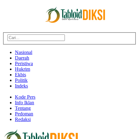
Nasional
Daerah
Peristiwa
Hukrim
Ekbis
Politik
Indeks
Kode Pers
Info Iklan
Tentang
Pedoman
Redaksi