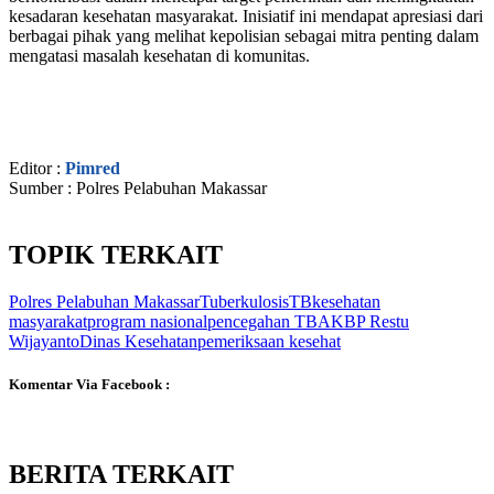
kesadaran kesehatan masyarakat. Inisiatif ini mendapat apresiasi dari
berbagai pihak yang melihat kepolisian sebagai mitra penting dalam
mengatasi masalah kesehatan di komunitas.
Editor :
Pimred
Sumber : Polres Pelabuhan Makassar
TOPIK TERKAIT
Polres Pelabuhan Makassar
Tuberkulosis
TB
kesehatan
masyarakat
program nasional
pencegahan TB
AKBP Restu
Wijayanto
Dinas Kesehatan
pemeriksaan kesehat
Komentar Via Facebook :
BERITA TERKAIT