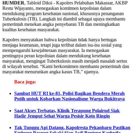
HUMDER
, Tabloid Diksi - Kapolres Pelabuhan Makassar, AKBP
Restu Wijayanto, menegaskan komitmen kepolisian dalam
mendukung program kesehatan nasional, khususnya penanganan
Tuberkulosis (TB). Langkah ini diambil sebagai upaya membantu
pemerintah menekan angka penyebaran TB dan meningkatkan
kualitas kesehatan masyarakat.
Kapolres menyatakan bahwa kepolisian tidak hanya bertugas
menjaga keamanan, tetapi juga terlibat dalam isu-isu sosial yang
mempengaruhi kesejahteraan masyarakat. Ia menegaskan
pentingnya peran kepolisian dalam mendukung kesehatan
masyarakat, mengingat Tuberkulosis masih menjadi masalah serius
di wilayah tersebut. “Kami berkomitmen membantu pemerintah dan
masyarakat menurunkan angka kasus TB,” ujarnya.
Baca juga:
Sambut HUT RI ke-81, Polisi Bagikan Bendera Merah
Putih untuk Kobarkan Nasionalisme Warga Bukitraya
Saat Akses Terbatas, Klinik Terapung Polairud Siak
Hadir Jemput Sehat Warga Pesisir Koto Ringin
Tak Tunggu Api Datang, Kapolresta Pekanbaru Pastikan
Embung Payung Sekaki Siap Jadi Benteng Karhutla