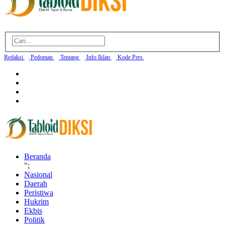
Redaksi
Pedoman
Tentang
Info Iklan
Kode Pers
Beranda
";
Nasional
Daerah
Peristiwa
Hukrim
Ekbis
Politik