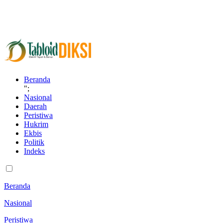
Beranda
";
Nasional
Daerah
Peristiwa
Hukrim
Ekbis
Politik
Indeks
Beranda
Nasional
Peristiwa