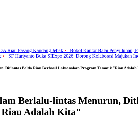
SDA Riau Pasang Kandang Jebak
•
Bobol Kantor Balai Penyuluhan, P
me
•
SF Hariyanto Buka SIExpo 2026, Dorong Kolaborasi Majukan Ind
un, Ditlantas Polda Riau Berhasil Laksanakan Program Tematik "Riau Adalah 
am Berlalu-lintas Menurun, Ditl
Riau Adalah Kita"