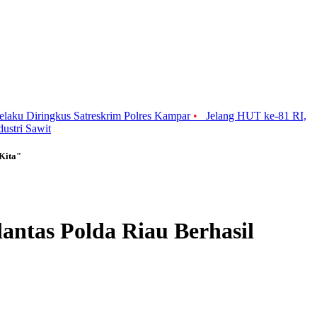
elaku Diringkus Satreskrim Polres Kampar
•
Jelang HUT ke-81 RI,
ustri Sawit
Kita"
antas Polda Riau Berhasil