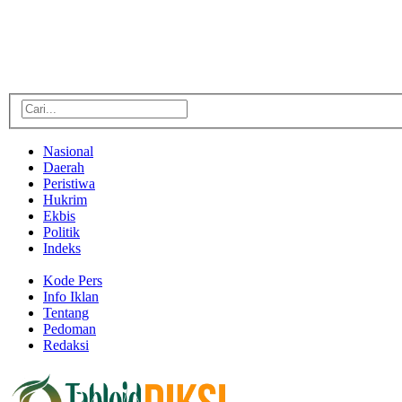
Nasional
Daerah
Peristiwa
Hukrim
Ekbis
Politik
Indeks
Kode Pers
Info Iklan
Tentang
Pedoman
Redaksi