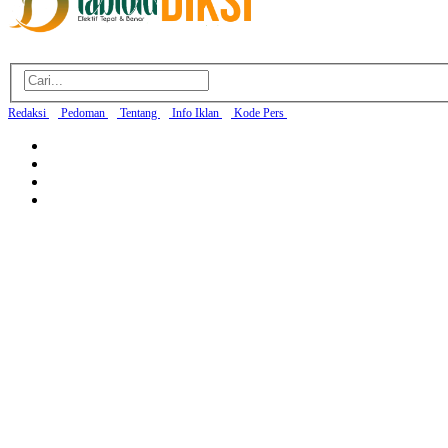
Redaksi
Pedoman
Tentang
Info Iklan
Kode Pers