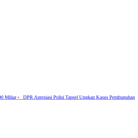
0 Miliar
•
DPR Apresiasi Polisi Tapsel Ungkap Kasus Pembunuhan