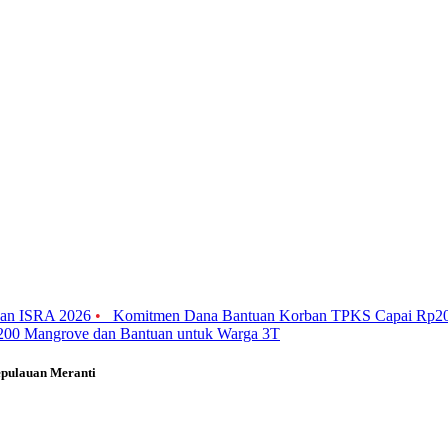
gaan ISRA 2026
•
Komitmen Dana Bantuan Korban TPKS Capai Rp20
.200 Mangrove dan Bantuan untuk Warga 3T
epulauan Meranti