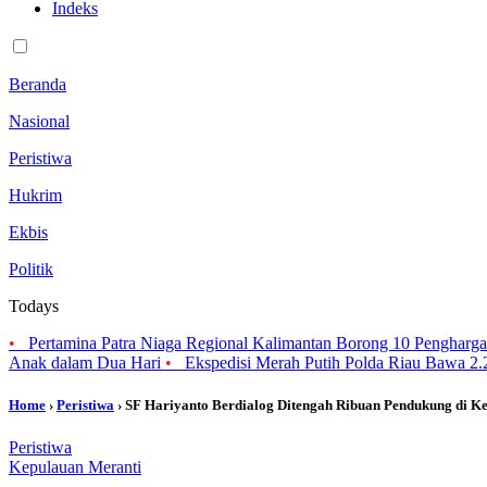
Indeks
Beranda
Nasional
Peristiwa
Hukrim
Ekbis
Politik
Todays
•
Pertamina Patra Niaga Regional Kalimantan Borong 10 Penghar
Anak dalam Dua Hari
•
Ekspedisi Merah Putih Polda Riau Bawa 2
Home
›
Peristiwa
› SF Hariyanto Berdialog Ditengah Ribuan Pendukung di K
Peristiwa
Kepulauan Meranti