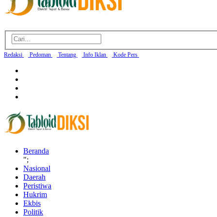
Redaksi
Pedoman
Tentang
Info Iklan
Kode Pers
Beranda
";
Nasional
Daerah
Peristiwa
Hukrim
Ekbis
Politik