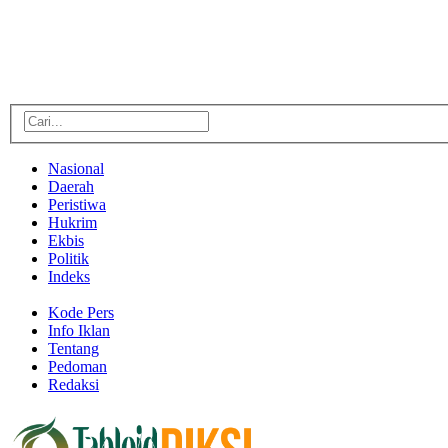
Nasional
Daerah
Peristiwa
Hukrim
Ekbis
Politik
Indeks
Kode Pers
Info Iklan
Tentang
Pedoman
Redaksi