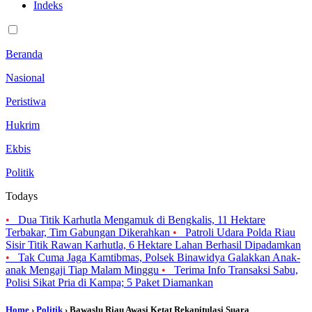
Indeks
Beranda
Nasional
Peristiwa
Hukrim
Ekbis
Politik
Todays
•
Dua Titik Karhutla Mengamuk di Bengkalis, 11 Hektare
Terbakar, Tim Gabungan Dikerahkan
•
Patroli Udara Polda Riau
Sisir Titik Rawan Karhutla, 6 Hektare Lahan Berhasil Dipadamkan
•
Tak Cuma Jaga Kamtibmas, Polsek Binawidya Galakkan Anak-
anak Mengaji Tiap Malam Minggu
•
Terima Info Transaksi Sabu,
Polisi Sikat Pria di Kampa; 5 Paket Diamankan
Home
›
Politik
› Bawaslu Riau Awasi Ketat Rekapitulasi Suara