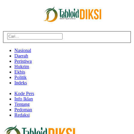
Nasional
Daerah
Peristiwa
Hukrim
Ekbis
Politik
Indeks
Kode Pers
Info Iklan
Tentang
Pedoman
Redaksi