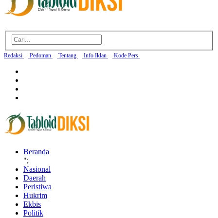
Redaksi
Pedoman
Tentang
Info Iklan
Kode Pers
Beranda
";
Nasional
Daerah
Peristiwa
Hukrim
Ekbis
Politik