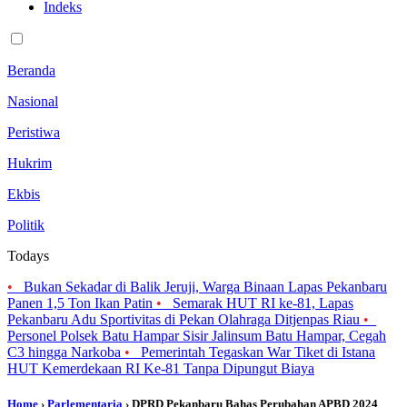
Indeks
Beranda
Nasional
Peristiwa
Hukrim
Ekbis
Politik
Todays
•
Bukan Sekadar di Balik Jeruji, Warga Binaan Lapas Pekanbaru
Panen 1,5 Ton Ikan Patin
•
Semarak HUT RI ke-81, Lapas
Pekanbaru Adu Sportivitas di Pekan Olahraga Ditjenpas Riau
•
Personel Polsek Batu Hampar Sisir Jalinsum Batu Hampar, Cegah
C3 hingga Narkoba
•
Pemerintah Tegaskan War Tiket di Istana
HUT Kemerdekaan RI Ke-81 Tanpa Dipungut Biaya
Home
›
Parlementaria
› DPRD Pekanbaru Bahas Perubahan APBD 2024