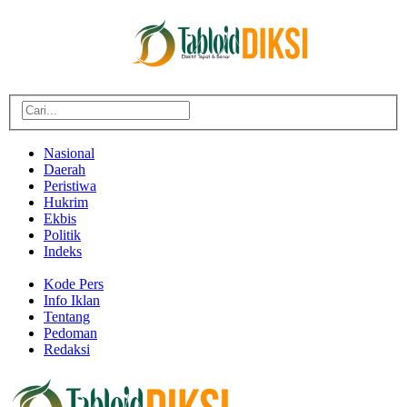
Nasional
Daerah
Peristiwa
Hukrim
Ekbis
Politik
Indeks
Kode Pers
Info Iklan
Tentang
Pedoman
Redaksi