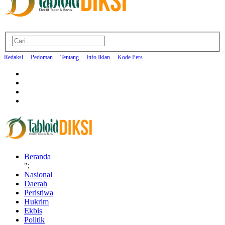
Redaksi
Pedoman
Tentang
Info Iklan
Kode Pers
Beranda
";
Nasional
Daerah
Peristiwa
Hukrim
Ekbis
Politik