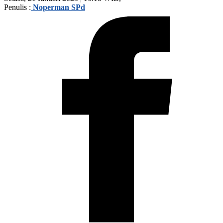
Penulis :
Noperman SPd