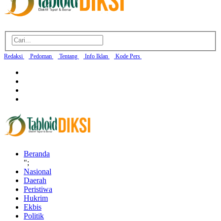
Redaksi
Pedoman
Tentang
Info Iklan
Kode Pers
Beranda
";
Nasional
Daerah
Peristiwa
Hukrim
Ekbis
Politik