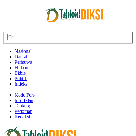
Nasional
Daerah
Peristiwa
Hukrim
Ekbis
Politik
Indeks
Kode Pers
Info Iklan
Tentang
Pedoman
Redaksi