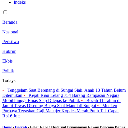
Indeks
Beranda
Nasional
Peristiwa
Hukrim
Ekbis
Politik
Todays
•
Tenggelam Saat Berenang di Sungai Siak, Anak 13 Tahun Belum
Ditemukan
•
Kejati Riau Lelang 754 Barang Rampasan Negara,
Mobil hingga Emas Siap Dilepas ke Publik
•
Bocah 11 Tahun di
Jambi Tewas Diserang Buaya Saat Mandi di Sungai
•
Menkeu
Purbaya Tegaskan Gaji Manajer Kopdes Merah Putih Tak Capai
Rp16 Juta
Home
›
Daerah
› Gelar Rapat Eksternal Penanganan Rawan Bencana Banjir