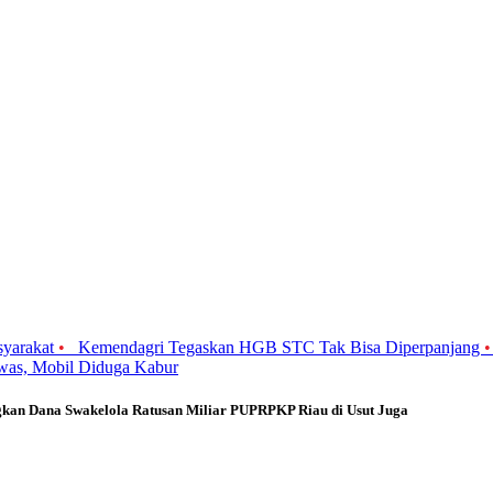
syarakat
•
Kemendagri Tegaskan HGB STC Tak Bisa Diperpanjang
was, Mobil Diduga Kabur
kan Dana Swakelola Ratusan Miliar PUPRPKP Riau di Usut Juga