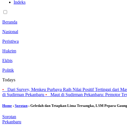
Indeks
Beranda
Nasional
Peristiwa
Hukrim
Ekbis
Politik
Todays
•
Dari Survey, Menkeu Purbaya Raih Nilai Positif Tertinggi dari Ma
di Sudirman Pekanbaru
•
Maut di Sudirman Pekanbaru: Pemotor Te
Home
›
Sorotan
› Geledah dan Tetapkan Lima Tersangka, LSM Pepara Gaung
Sorotan
Pekanbaru