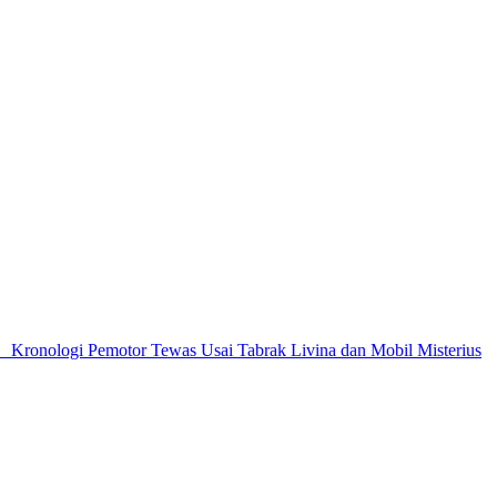
•
Kronologi Pemotor Tewas Usai Tabrak Livina dan Mobil Misterius