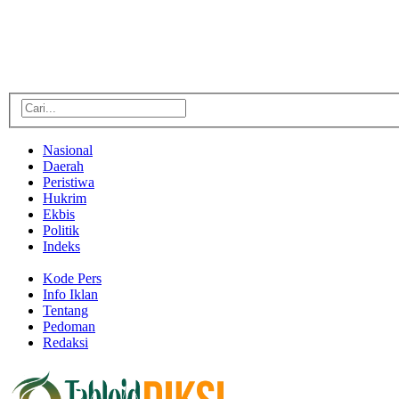
Nasional
Daerah
Peristiwa
Hukrim
Ekbis
Politik
Indeks
Kode Pers
Info Iklan
Tentang
Pedoman
Redaksi