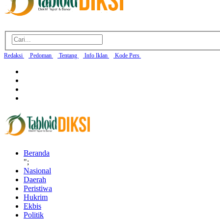
Redaksi
Pedoman
Tentang
Info Iklan
Kode Pers
Beranda
";
Nasional
Daerah
Peristiwa
Hukrim
Ekbis
Politik