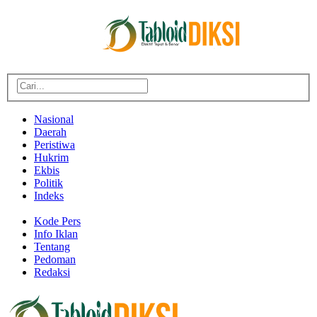
Nasional
Daerah
Peristiwa
Hukrim
Ekbis
Politik
Indeks
Kode Pers
Info Iklan
Tentang
Pedoman
Redaksi