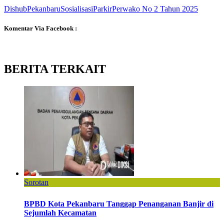
Dishub
Pekanbaru
Sosialisasi
Parkir
Perwako No 2 Tahun 2025
Komentar Via Facebook :
BERITA TERKAIT
Sorotan
BPBD Kota Pekanbaru Tanggap Penanganan Banjir di
Sejumlah Kecamatan