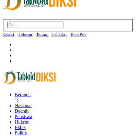
Redaksi
Pedoman
Tentang
Info Iklan
Kode Pers
Beranda
";
Nasional
Daerah
Peristiwa
Hukrim
Ekbis
Politik