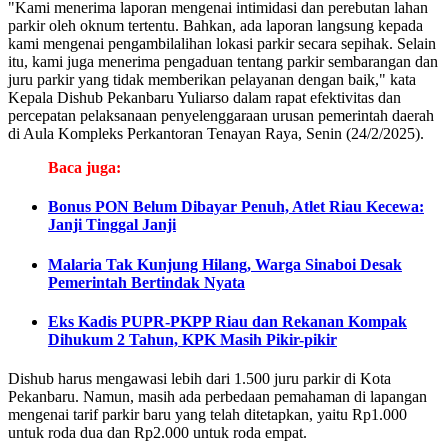
"Kami menerima laporan mengenai intimidasi dan perebutan lahan
parkir oleh oknum tertentu. Bahkan, ada laporan langsung kepada
kami mengenai pengambilalihan lokasi parkir secara sepihak. Selain
itu, kami juga menerima pengaduan tentang parkir sembarangan dan
juru parkir yang tidak memberikan pelayanan dengan baik," kata
Kepala Dishub Pekanbaru Yuliarso dalam rapat efektivitas dan
percepatan pelaksanaan penyelenggaraan urusan pemerintah daerah
di Aula Kompleks Perkantoran Tenayan Raya, Senin (24/2/2025).
Baca juga:
Bonus PON Belum Dibayar Penuh, Atlet Riau Kecewa:
Janji Tinggal Janji
Malaria Tak Kunjung Hilang, Warga Sinaboi Desak
Pemerintah Bertindak Nyata
Eks Kadis PUPR-PKPP Riau dan Rekanan Kompak
Dihukum 2 Tahun, KPK Masih Pikir-pikir
Dishub harus mengawasi lebih dari 1.500 juru parkir di Kota
Pekanbaru. Namun, masih ada perbedaan pemahaman di lapangan
mengenai tarif parkir baru yang telah ditetapkan, yaitu Rp1.000
untuk roda dua dan Rp2.000 untuk roda empat.