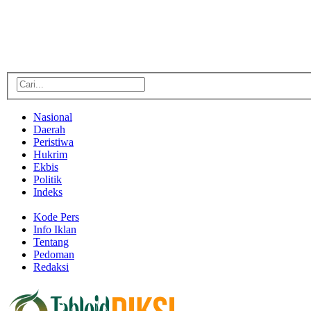
Nasional
Daerah
Peristiwa
Hukrim
Ekbis
Politik
Indeks
Kode Pers
Info Iklan
Tentang
Pedoman
Redaksi