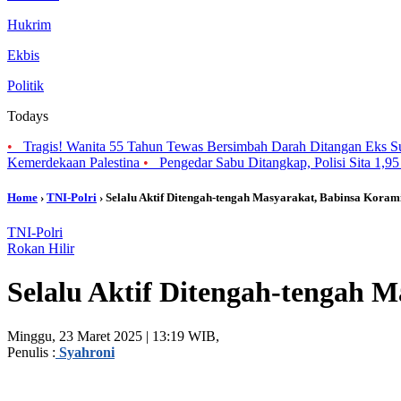
Hukrim
Ekbis
Politik
Todays
•
Tragis! Wanita 55 Tahun Tewas Bersimbah Darah Ditangan Eks 
Kemerdekaan Palestina
•
Pengedar Sabu Ditangkap, Polisi Sita 1,95
Home
›
TNI-Polri
› Selalu Aktif Ditengah-tengah Masyarakat, Babinsa Kor
TNI-Polri
Rokan Hilir
Selalu Aktif Ditengah-tengah
Minggu, 23 Maret 2025 | 13:19 WIB,
Penulis :
Syahroni