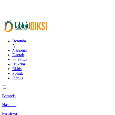
Beranda
";
Nasional
Daerah
Peristiwa
Hukrim
Ekbis
Politik
Indeks
Beranda
Nasional
Peristiwa