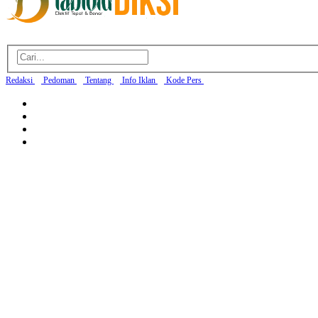
Redaksi
Pedoman
Tentang
Info Iklan
Kode Pers