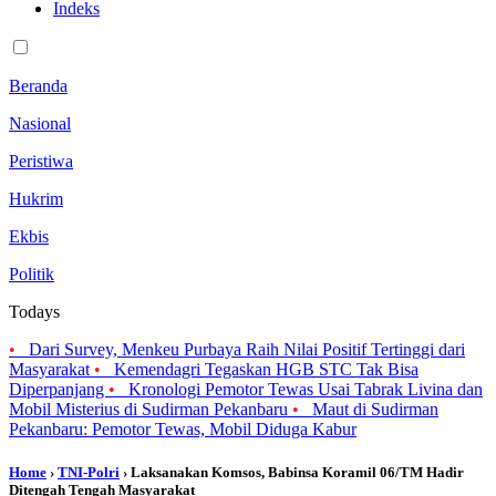
Indeks
Beranda
Nasional
Peristiwa
Hukrim
Ekbis
Politik
Todays
•
Dari Survey, Menkeu Purbaya Raih Nilai Positif Tertinggi dari
Masyarakat
•
Kemendagri Tegaskan HGB STC Tak Bisa
Diperpanjang
•
Kronologi Pemotor Tewas Usai Tabrak Livina dan
Mobil Misterius di Sudirman Pekanbaru
•
Maut di Sudirman
Pekanbaru: Pemotor Tewas, Mobil Diduga Kabur
Home
›
TNI-Polri
› Laksanakan Komsos, Babinsa Koramil 06/TM Hadir
Ditengah Tengah Masyarakat