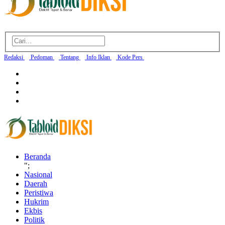
Redaksi
Pedoman
Tentang
Info Iklan
Kode Pers
Beranda
";
Nasional
Daerah
Peristiwa
Hukrim
Ekbis
Politik