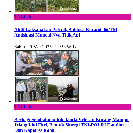
TNI-Polri
Aktif Laksanakan Patroli, Babinsa Koramil 06/TM
Antisipasi Muncul Nya Titik Api
Sabtu, 29 Mar 2025 | 12:33 WIB
TNI-Polri
Berbagi Sembako untuk Janda Veteran Kurang Mampu
Jelang Idul Fitri, Bentuk Sinergi TNI-POLRI Dandim
Dan Kapolres Rohil