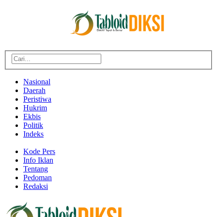
Nasional
Daerah
Peristiwa
Hukrim
Ekbis
Politik
Indeks
Kode Pers
Info Iklan
Tentang
Pedoman
Redaksi