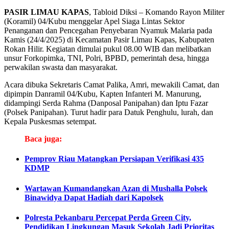
PASIR LIMAU KAPAS
, Tabloid Diksi – Komando Rayon Militer
(Koramil) 04/Kubu menggelar Apel Siaga Lintas Sektor
Penanganan dan Pencegahan Penyebaran Nyamuk Malaria pada
Kamis (24/4/2025) di Kecamatan Pasir Limau Kapas, Kabupaten
Rokan Hilir. Kegiatan dimulai pukul 08.00 WIB dan melibatkan
unsur Forkopimka, TNI, Polri, BPBD, pemerintah desa, hingga
perwakilan swasta dan masyarakat.
Acara dibuka Sekretaris Camat Palika, Amri, mewakili Camat, dan
dipimpin Danramil 04/Kubu, Kapten Infanteri M. Manurung,
didampingi Serda Rahma (Danposal Panipahan) dan Iptu Fazar
(Polsek Panipahan). Turut hadir para Datuk Penghulu, lurah, dan
Kepala Puskesmas setempat.
Baca juga:
Pemprov Riau Matangkan Persiapan Verifikasi 435
KDMP
Wartawan Kumandangkan Azan di Mushalla Polsek
Binawidya Dapat Hadiah dari Kapolsek
Polresta Pekanbaru Percepat Perda Green City,
Pendidikan Lingkungan Masuk Sekolah Jadi Prioritas