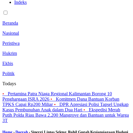
Indeks
Beranda
Nasional
Peristiwa
Hukrim
Ekbis
Politik
Todays
•
Pertamina Patra Niaga Regional Kalimantan Borong 10
Penghargaan ISRA 2026
•
Komitmen Dana Bantuan Korban
TPKS Capai Rp200 Miliar
•
DPR Apresiasi Polisi Tapsel Ungkap
Kasus Pembunuhan Anak dalam Dua Hari
•
Ekspedisi Merah
Putih Polda Riau Bawa 2.200 Mangrove dan Bantuan untuk Warga
3T
Home
›
Daerah
› Sinergi Lintas Sektor, Rohil Gugah Kesiapsiagaan Hadapi