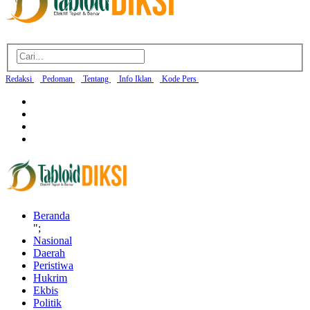
Redaksi
Pedoman
Tentang
Info Iklan
Kode Pers
Beranda
";
Nasional
Daerah
Peristiwa
Hukrim
Ekbis
Politik