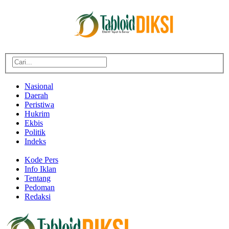
Nasional
Daerah
Peristiwa
Hukrim
Ekbis
Politik
Indeks
Kode Pers
Info Iklan
Tentang
Pedoman
Redaksi