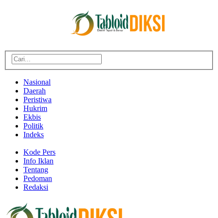
Nasional
Daerah
Peristiwa
Hukrim
Ekbis
Politik
Indeks
Kode Pers
Info Iklan
Tentang
Pedoman
Redaksi