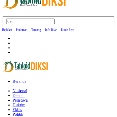
Redaksi
Pedoman
Tentang
Info Iklan
Kode Pers
Beranda
";
Nasional
Daerah
Peristiwa
Hukrim
Ekbis
Politik