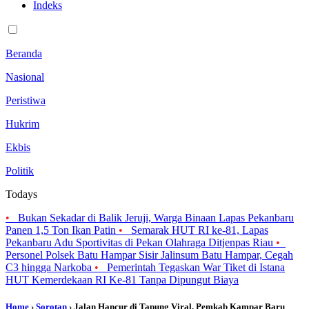
Indeks
Beranda
Nasional
Peristiwa
Hukrim
Ekbis
Politik
Todays
•
Bukan Sekadar di Balik Jeruji, Warga Binaan Lapas Pekanbaru
Panen 1,5 Ton Ikan Patin
•
Semarak HUT RI ke-81, Lapas
Pekanbaru Adu Sportivitas di Pekan Olahraga Ditjenpas Riau
•
Personel Polsek Batu Hampar Sisir Jalinsum Batu Hampar, Cegah
C3 hingga Narkoba
•
Pemerintah Tegaskan War Tiket di Istana
HUT Kemerdekaan RI Ke-81 Tanpa Dipungut Biaya
Home
›
Sorotan
› Jalan Hancur di Tapung Viral, Pemkab Kampar Baru