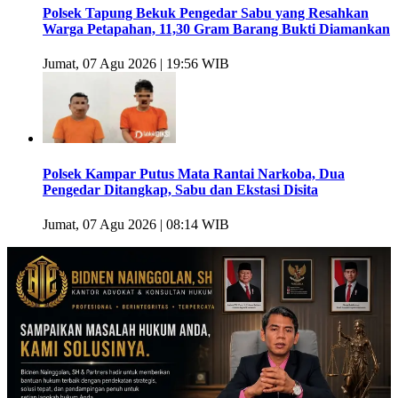
Polsek Tapung Bekuk Pengedar Sabu yang Resahkan
Warga Petapahan, 11,30 Gram Barang Bukti Diamankan
Jumat, 07 Agu 2026 | 19:56 WIB
Polsek Kampar Putus Mata Rantai Narkoba, Dua
Pengedar Ditangkap, Sabu dan Ekstasi Disita
Jumat, 07 Agu 2026 | 08:14 WIB