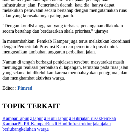
infrastruktur jalan. Pemerintah daerah, kata dia, hanya dapat
melakukan perawatan secara bertahap dengan mengutamakan ruas
jalan yang kerusakannya paling parah.
“Dengan kondisi anggaran yang terbatas, penanganan dilakukan
secara bertahap dan berdasarkan skala prioritas,” ujarnya.
Ia menambahkan, Pemkab Kampar juga terus melakukan koordinasi
dengan Pemerintah Provinsi Riau dan pemerintah pusat untuk
mengusulkan tambahan anggaran perbaikan jalan.
Namun di tengah berbagai penjelasan tersebut, masyarakat masih
menunggu realisasi perbaikan di lapangan, terutama pada ruas jalan
yang selama ini dikeluhkan karena membahayakan pengguna jalan
dan menghambat aktivitas warga.
Editor :
Pimred
TOPIK TERKAIT
Kampar
Tapung
Tapung Hulu
Tapung Hilir
jalan rusak
Pemkab
Kampar
PUPR Kampar
Rusdi Hanif
infrastruktur jalan
jalan
berlubang
keluhan warga