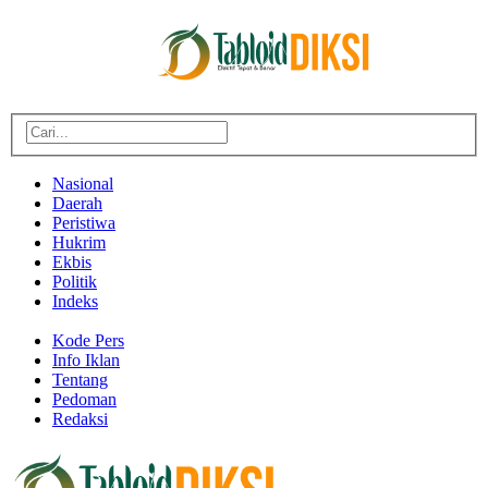
Nasional
Daerah
Peristiwa
Hukrim
Ekbis
Politik
Indeks
Kode Pers
Info Iklan
Tentang
Pedoman
Redaksi