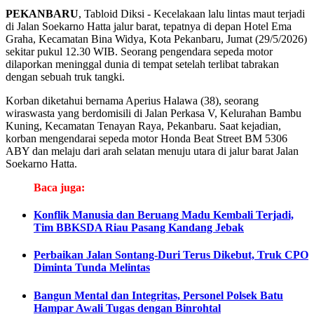
PEKANBARU
, Tabloid Diksi - Kecelakaan lalu lintas maut terjadi
di Jalan Soekarno Hatta jalur barat, tepatnya di depan Hotel Ema
Graha, Kecamatan Bina Widya, Kota Pekanbaru, Jumat (29/5/2026)
sekitar pukul 12.30 WIB. Seorang pengendara sepeda motor
dilaporkan meninggal dunia di tempat setelah terlibat tabrakan
dengan sebuah truk tangki.
Korban diketahui bernama Aperius Halawa (38), seorang
wiraswasta yang berdomisili di Jalan Perkasa V, Kelurahan Bambu
Kuning, Kecamatan Tenayan Raya, Pekanbaru. Saat kejadian,
korban mengendarai sepeda motor Honda Beat Street BM 5306
ABY dan melaju dari arah selatan menuju utara di jalur barat Jalan
Soekarno Hatta.
Baca juga:
Konflik Manusia dan Beruang Madu Kembali Terjadi,
Tim BBKSDA Riau Pasang Kandang Jebak
Perbaikan Jalan Sontang-Duri Terus Dikebut, Truk CPO
Diminta Tunda Melintas
Bangun Mental dan Integritas, Personel Polsek Batu
Hampar Awali Tugas dengan Binrohtal