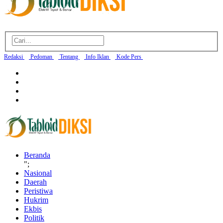
Redaksi
Pedoman
Tentang
Info Iklan
Kode Pers
Beranda
";
Nasional
Daerah
Peristiwa
Hukrim
Ekbis
Politik