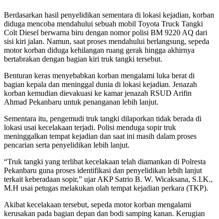
Berdasarkan hasil penyelidikan sementara di lokasi kejadian, korban
diduga mencoba mendahului sebuah mobil Toyota Truck Tangki
Colt Diesel berwarna biru dengan nomor polisi BM 9220 AQ dari
sisi kiri jalan. Namun, saat proses mendahului berlangsung, sepeda
motor korban diduga kehilangan ruang gerak hingga akhirnya
bertabrakan dengan bagian kiri truk tangki tersebut.
Benturan keras menyebabkan korban mengalami luka berat di
bagian kepala dan meninggal dunia di lokasi kejadian. Jenazah
korban kemudian dievakuasi ke kamar jenazah RSUD Arifin
Ahmad Pekanbaru untuk penanganan lebih lanjut.
Sementara itu, pengemudi truk tangki dilaporkan tidak berada di
lokasi usai kecelakaan terjadi. Polisi menduga sopir truk
meninggalkan tempat kejadian dan saat ini masih dalam proses
pencarian serta penyelidikan lebih lanjut.
“Truk tangki yang terlibat kecelakaan telah diamankan di Polresta
Pekanbaru guna proses identifikasi dan penyelidikan lebih lanjut
terkait keberadaan sopir,” ujar AKP Satrio B. W. Wicaksana, S.I.K.,
M.H usai petugas melakukan olah tempat kejadian perkara (TKP).
Akibat kecelakaan tersebut, sepeda motor korban mengalami
kerusakan pada bagian depan dan bodi samping kanan. Kerugian