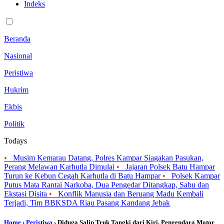
Indeks
Beranda
Nasional
Peristiwa
Hukrim
Ekbis
Politik
Todays
•
Musim Kemarau Datang, Polres Kampar Siagakan Pasukan,
Perang Melawan Karhutla Dimulai
•
Jajaran Polsek Batu Hampar
Turun ke Kebun Cegah Karhutla di Batu Hampar
•
Polsek Kampar
Putus Mata Rantai Narkoba, Dua Pengedar Ditangkap, Sabu dan
Ekstasi Disita
•
Konflik Manusia dan Beruang Madu Kembali
Terjadi, Tim BBKSDA Riau Pasang Kandang Jebak
Home
›
Peristiwa
› Diduga Salip Truk Tangki dari Kiri, Pengendara Motor