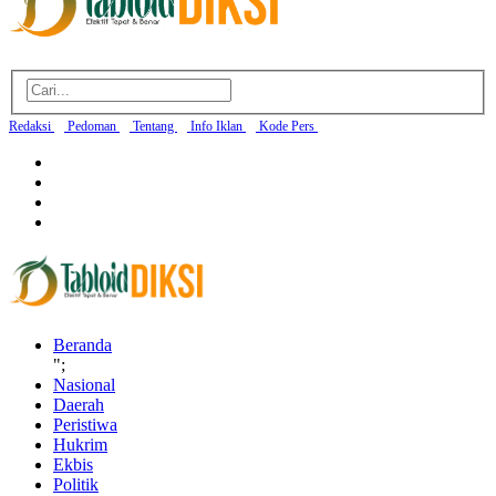
Redaksi
Pedoman
Tentang
Info Iklan
Kode Pers
Beranda
";
Nasional
Daerah
Peristiwa
Hukrim
Ekbis
Politik