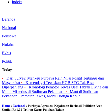
Indeks
Beranda
Nasional
Peristiwa
Hukrim
Ekbis
Politik
Todays
•
Dari Survey, Menkeu Purbaya Raih Nilai Positif Tertinggi dari
Masyarakat
•
Kemendagri Tegaskan HGB STC Tak Bisa
Diperpanjang
•
Kronologi Pemotor Tewas Usai Tabrak Livina dan
Mobil Misterius di Sudirman Pekanbaru
•
Maut di Sudirman
Pekanbaru: Pemotor Tewas, Mobil Diduga Kabur
Home
›
Nasional
› Purbaya Apresiasi Kejaksaan Berhasil Pulihkan Aset
Senilai Rp1,02 Triliun Kasus Puluhan Tahun