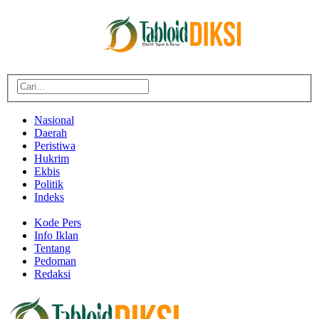
Nasional
Daerah
Peristiwa
Hukrim
Ekbis
Politik
Indeks
Kode Pers
Info Iklan
Tentang
Pedoman
Redaksi