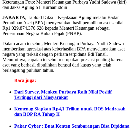
Keterangan Foto: Menteri Keuangan Purbaya Yudhi Sadewa (kiri)
dan Jaksa Agung ST Burhanuddin
JAKARTA
, Tabloid Diksi – Kejaksaan Agung melalui Badan
Pemulihan Aset (BPA) menyerahkan hasil pemulihan aset senilai
Rp1.029.874.376.628 kepada Menteri Keuangan sebagai
Penerimaan Negara Bukan Pajak (PNBP).
Dalam acara tersebut, Menteri Keuangan Purbaya Yudhi Sadewa
memberikan apresiasi atas keberhasilan BPA menyelamatkan aset
negara yang terkait dengan perkara terpidana Edi Tansil.
Menurutnya, capaian tersebut merupakan prestasi penting karena
aset yang berhasil dipulihkan berasal dari kasus yang telah
berlangsung puluhan tahun.
Baca juga:
Dari Survey, Menkeu Purbaya Raih Nilai Positif
Tertinggi dari Masyarakat
Kemenag Siapkan Rp4,1 Triliun untuk BOS Madrasah
dan BOP RA Tahap II
Pakar Cyber : Buat Konten Sembarangan Bisa Dipidana