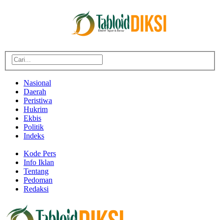
Nasional
Daerah
Peristiwa
Hukrim
Ekbis
Politik
Indeks
Kode Pers
Info Iklan
Tentang
Pedoman
Redaksi