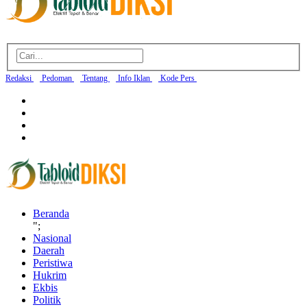
Redaksi
Pedoman
Tentang
Info Iklan
Kode Pers
Beranda
";
Nasional
Daerah
Peristiwa
Hukrim
Ekbis
Politik