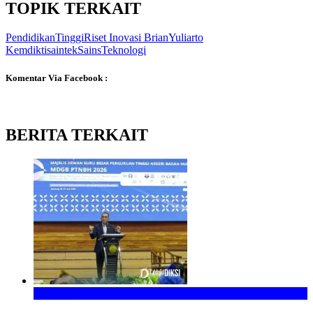
TOPIK TERKAIT
PendidikanTinggi
Riset
Inovasi
BrianYuliarto
Kemdiktisaintek
SainsTeknologi
Komentar Via Facebook :
BERITA TERKAIT
Nasional