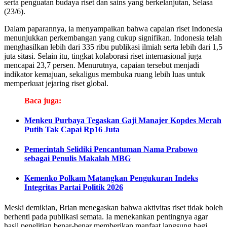
serta penguatan budaya riset dan sains yang berkelanjutan, Selasa
(23/6).
Dalam paparannya, ia menyampaikan bahwa capaian riset Indonesia
menunjukkan perkembangan yang cukup signifikan. Indonesia telah
menghasilkan lebih dari 335 ribu publikasi ilmiah serta lebih dari 1,5
juta sitasi. Selain itu, tingkat kolaborasi riset internasional juga
mencapai 23,7 persen. Menurutnya, capaian tersebut menjadi
indikator kemajuan, sekaligus membuka ruang lebih luas untuk
memperkuat jejaring riset global.
Baca juga:
Menkeu Purbaya Tegaskan Gaji Manajer Kopdes Merah
Putih Tak Capai Rp16 Juta
Pemerintah Selidiki Pencantuman Nama Prabowo
sebagai Penulis Makalah MBG
Kemenko Polkam Matangkan Pengukuran Indeks
Integritas Partai Politik 2026
Meski demikian, Brian menegaskan bahwa aktivitas riset tidak boleh
berhenti pada publikasi semata. Ia menekankan pentingnya agar
hasil penelitian benar-benar memberikan manfaat langsung bagi