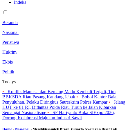
Indeks
Beranda
Nasional
Peristiwa
Hukrim
Ekbis
Politik
Todays
•
Konflik Manusia dan Beruang Madu Kembali Terjadi, Tim
BBKSDA Riau Pasang Kandang Jebak
•
Bobol Kantor Balai
Penyuluhan, Pelaku Diringkus Satreskrim Polres Kampar
•
Jelang
HUT ke-81 RI, Ditlantas Polda Riau Turun ke Jalan Kibarkan
Semangat Nasionalisme
•
SF Hariyanto Buka SIExpo 2026,
Dorong Kolaborasi Majukan Industri Sawit
Home
›
Nasional
› Mendiktisaintek Brian Yuliarto Nyatakan Riset Tak