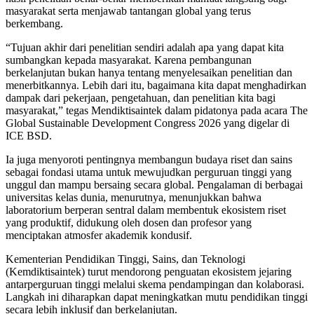
masyarakat serta menjawab tantangan global yang terus
berkembang.
“Tujuan akhir dari penelitian sendiri adalah apa yang dapat kita
sumbangkan kepada masyarakat. Karena pembangunan
berkelanjutan bukan hanya tentang menyelesaikan penelitian dan
menerbitkannya. Lebih dari itu, bagaimana kita dapat menghadirkan
dampak dari pekerjaan, pengetahuan, dan penelitian kita bagi
masyarakat,” tegas Mendiktisaintek dalam pidatonya pada acara The
Global Sustainable Development Congress 2026 yang digelar di
ICE BSD.
Ia juga menyoroti pentingnya membangun budaya riset dan sains
sebagai fondasi utama untuk mewujudkan perguruan tinggi yang
unggul dan mampu bersaing secara global. Pengalaman di berbagai
universitas kelas dunia, menurutnya, menunjukkan bahwa
laboratorium berperan sentral dalam membentuk ekosistem riset
yang produktif, didukung oleh dosen dan profesor yang
menciptakan atmosfer akademik kondusif.
Kementerian Pendidikan Tinggi, Sains, dan Teknologi
(Kemdiktisaintek) turut mendorong penguatan ekosistem jejaring
antarperguruan tinggi melalui skema pendampingan dan kolaborasi.
Langkah ini diharapkan dapat meningkatkan mutu pendidikan tinggi
secara lebih inklusif dan berkelanjutan.