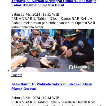
Terbaru, 52 Korban Meninggal Dunia Akibat Banjir
Lahar Dingin di Sumatera Barat
Sabtu 18 Mei 2024 | 19:35 WIB
PEKANBARU, Tabloid Diksi - Kantor SAR Kelas A
Padang melaporkan perkembangan terkini Operasi SAR
terkait bencana banjir
Daerah
Atasi Banjir Pj Walikota Saksikan Sekdako Aksen
Masuk Gorong
Sabtu 18 Mei 2024 | 17:14 WIB
PEKANBARU, Tabloid Diksi - Sekretaris Daerah Kota