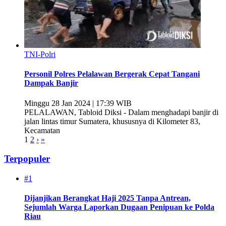
TNI-Polri
Personil Polres Pelalawan Bergerak Cepat Tangani
Dampak Banjir
Minggu 28 Jan 2024 | 17:39 WIB
PELALAWAN, Tabloid Diksi - Dalam menghadapi banjir di
jalan lintas timur Sumatera, khususnya di Kilometer 83,
Kecamatan
1
2
›
»
Terpopuler
#1
Dijanjikan Berangkat Haji 2025 Tanpa Antrean,
Sejumlah Warga Laporkan Dugaan Penipuan ke Polda
Riau