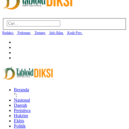
Redaksi
Pedoman
Tentang
Info Iklan
Kode Pers
Beranda
";
Nasional
Daerah
Peristiwa
Hukrim
Ekbis
Politik