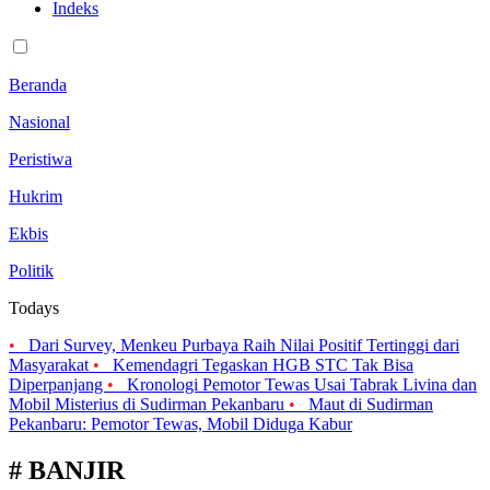
Indeks
Beranda
Nasional
Peristiwa
Hukrim
Ekbis
Politik
Todays
•
Dari Survey, Menkeu Purbaya Raih Nilai Positif Tertinggi dari
Masyarakat
•
Kemendagri Tegaskan HGB STC Tak Bisa
Diperpanjang
•
Kronologi Pemotor Tewas Usai Tabrak Livina dan
Mobil Misterius di Sudirman Pekanbaru
•
Maut di Sudirman
Pekanbaru: Pemotor Tewas, Mobil Diduga Kabur
# BANJIR