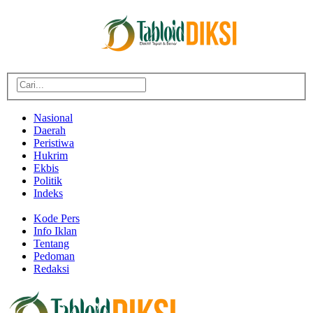
Nasional
Daerah
Peristiwa
Hukrim
Ekbis
Politik
Indeks
Kode Pers
Info Iklan
Tentang
Pedoman
Redaksi