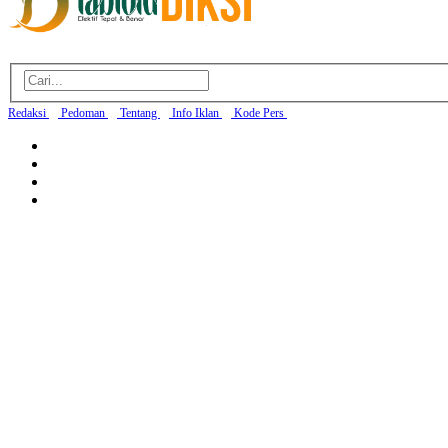
Redaksi
Pedoman
Tentang
Info Iklan
Kode Pers