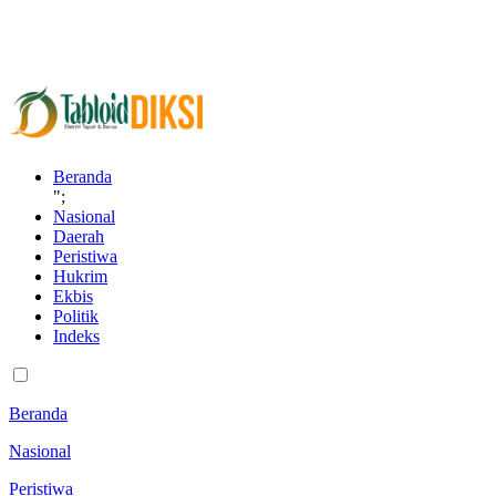
Beranda
";
Nasional
Daerah
Peristiwa
Hukrim
Ekbis
Politik
Indeks
Beranda
Nasional
Peristiwa