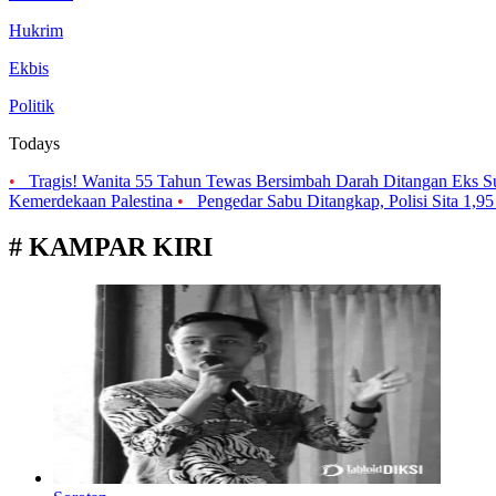
Hukrim
Ekbis
Politik
Todays
•
Tragis! Wanita 55 Tahun Tewas Bersimbah Darah Ditangan Eks 
Kemerdekaan Palestina
•
Pengedar Sabu Ditangkap, Polisi Sita 1,95
# KAMPAR KIRI