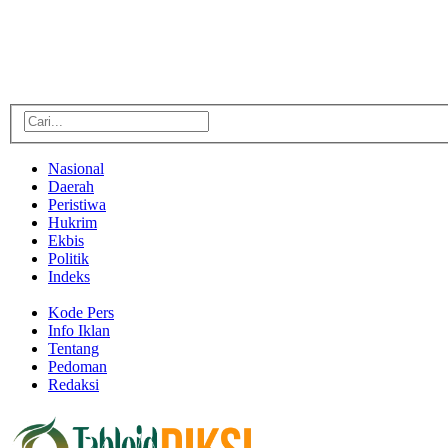
Nasional
Daerah
Peristiwa
Hukrim
Ekbis
Politik
Indeks
Kode Pers
Info Iklan
Tentang
Pedoman
Redaksi